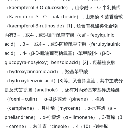
（kaempferol-3-O-glucoside），山奈酚-3－O-半乳糖甙
（Kaempferol-3－O－balactoside），山奈酚-3-芸香糖甙
（kaempferol-3-rutinoside）[1]，还含有机酸类化合物，
内有3－，或4-，或5-咖啡酰奎宁酸（caf－feoylquinic
acid），3－，或4－，或5-阿魏酰奎宁酸（feruloylauinic
acid），4-（β-D-吡喃葡萄糖氧基）-苯甲酸[4-（β-D-
glucopyra-nosyloxy）benzoic acid］[2]，羟基桂皮酸
（hydroxycinnamic acid），羟基苯甲酸
（hydroxybenzoic acid）[3]等。又含挥发油，其中主成分
是反式茴香脑（anethole），还有对丙烯基苯基异戊烯醚
（foeni－culin），α-及β-蒎烯（pinene），樟烯
（camphene），月桂烯（myrcene），α-水芹烯（a－
phellandrene），α-柠檬烯（α－limonene），3-蒈烯（3
－carene），枝叶素（cineole），4（10）-侧柏烯