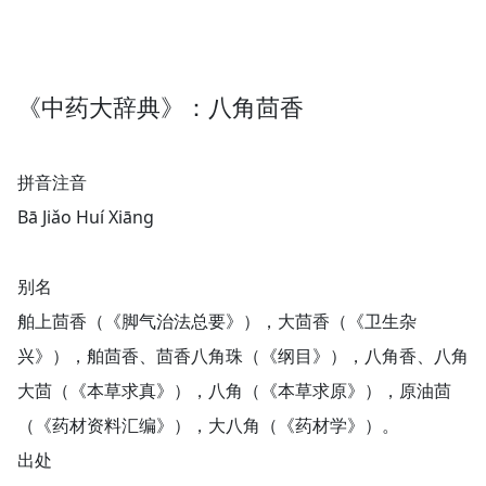
《中药大辞典》：八角茴香
拼音注音
Bā Jiǎo Huí Xiānɡ
别名
舶上茴香（《脚气治法总要》），大茴香（《卫生杂
兴》），舶茴香、茴香八角珠（《纲目》），八角香、八角
大茴（《本草求真》），八角（《本草求原》），原油茴
（《药材资料汇编》），大八角（《药材学》）。
出处