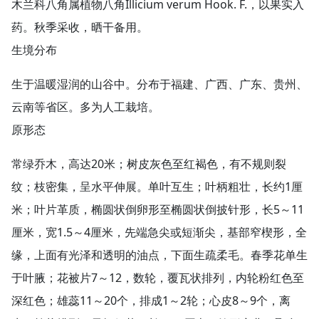
木兰科八角属植物八角Illicium verum Hook. F.，以果实入
药。秋季采收，晒干备用。
生境分布
生于温暖湿润的山谷中。分布于福建、广西、广东、贵州、
云南等省区。多为人工栽培。
原形态
常绿乔木，高达20米；树皮灰色至红褐色，有不规则裂
纹；枝密集，呈水平伸展。单叶互生；叶柄粗壮，长约1厘
米；叶片革质，椭圆状倒卵形至椭圆状倒披针形，长5～11
厘米，宽1.5～4厘米，先端急尖或短渐尖，基部窄楔形，全
缘，上面有光泽和透明的油点，下面生疏柔毛。春季花单生
于叶腋；花被片7～12，数轮，覆瓦状排列，内轮粉红色至
深红色；雄蕊11～20个，排成1～2轮；心皮8～9个，离