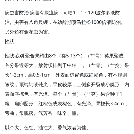
病虫害防治 病害有炭疽病，可喷1：1：120波尔多液防
治。虫害有八角尺蠖，在幼龄期喷马拉松1000倍液防治。
另外还有金花虫为害。
性状
性状鉴别 聚合果约由8个（稀5-13个）（艹骨）英果聚成，
各分果近等大，放射状排列于中轴上，（艹骨）（艹突）果
长1-2cm，高0.5-1cm，外表面棕褐色或红褐色，有不规则
皱纹，顶端钝或钝尖，果皮较厚，上侧多开裂成小艇形；内
表面淡棕色，有光泽。每个（艹骨）（艹突）果含种子1
粒，扁卵圆形，红棕色或灰棕色，有光泽。果梗长3-4cm，
弯曲，常脱落。气芳香，味辛、甜。
以个大、色红、油性大、香气浓者为佳。