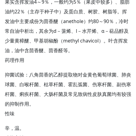
果实含挥发油4～9％，一般约为5％（果皮中较多）、脂肪
油约22％（主存于种子中）及蛋白质、树胶、树脂等。挥
发油中主要成份为茴香醚（anethole）约80～90％，冷时
常自油中析出，其余为d－蒎烯、l－水芹烯、α－萜品醇及
少量黄樟醚、甲基胡椒酚（methyl chavicol）。叶含挥发
油，油中含茴香醚、茴香醛等。
药理作用
抑菌试验：八角茴香的乙醇提取物对金黄色葡萄球菌、肺炎
球菌、白喉杆菌、枯草杆菌、霍乱弧菌、伤寒杆菌、副伤寒
杆菌、痢疾杆菌、大肠杆菌及常见致病性皮肤真菌均有较强
的抑制作用。
性味
辛，温。