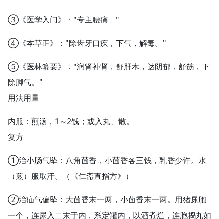
③《医学入门》："专主腰痛。"
④《本草正》："除齿牙口疾，下气，解毒。"
⑤《医林纂要》："润肾补肾，舒肝木，达阴郁，舒筋，下
除脚气。"
用法用量
内服：煎汤，1～2钱；或入丸、散。
复方
①治小肠气坠：八角茴香，小茴香各三钱，乳香少许。水
（煎）服取汗。（《仁斋直指方》）
②治疝气偏坠：大茴香末一两，小茴香末一两。用猪尿胞
一个，连尿入二末于内，系定罐内，以酒煮烂，连胞捣丸如