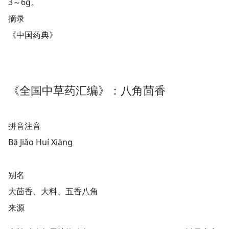
3～6g。
摘录
《中国药典》
《全国中草药汇编》：八角茴香
拼音注音
Bā Jiǎo Huí Xiānɡ
别名
大茴香、大料、五香八角
来源