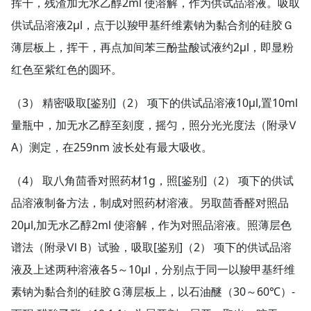
挥干，残渣加无水乙醇2ml 使溶解，作为供试品溶液。吸取
供试品溶液2μl，点于以羧甲基纤维素钠为黏合剂的硅胶Ｇ
薄层板上，挥干，再点加间苯三酚盐酸试液约2μl，即显粉
红色至紫红色的圆环。
（3） 精密吸取[鉴别]（2） 项下的供试品溶液10μl,置10ml
量瓶中，加无水乙醇至刻度，摇匀，照分光光度法（附录Ⅴ
A）测定，在259nm 波长处有最大吸收。
（4） 取八角茴香对照药材1g，照[鉴别]（2） 项下的供试
品溶液制备方法，制成对照药材溶液。另取茴香醛对照品
20μl,加无水乙醇2ml 使溶解，作为对照品溶液。照薄层色
谱法（附录Ⅵ B）试验，吸取[鉴别]（2） 项下的供试品溶
液及上述两种溶液各5～10μl，分别点于同一以羧甲基纤维
素钠为黏合剂的硅胶Ｇ薄层板上，以石油醚（30～60℃）-