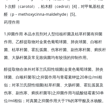
卜次醇（carotol），柏木醇（cedrol）[4]，对甲氧基桂皮
醛（p－methoxycinna-maldehyde）[5]。
药理作用
1.抑菌作用 本品水煎剂对人型结核杆菌及枯草杆菌有抑菌
作用。乙醇提取物对金黄色葡萄球菌、肺炎球菌、白喉杆
菌、枯草杆菌、霍乱弧菌、伤寒杆菌、副伤寒杆菌、痢疾杆
菌、大肠杆菌及常见致病菌均有较强的抑制作用。
醇提取物在体外对革兰氏阳性细菌(金黄色葡萄球菌。肺炎
球菌、白喉杆菌等)之抑茵作用与青霉素钾盐20单位/ml相
似；对革兰氏阴性细菌(枯草杆菌、大肠杆菌、霍乱弧茵及
伤寒、副伤寒、痢疾杆菌等)之抑菌作用与硫酸链霉素50单
位/ml相似；对真菌之抑菌作用大于1%的苯甲酸及水杨酸。