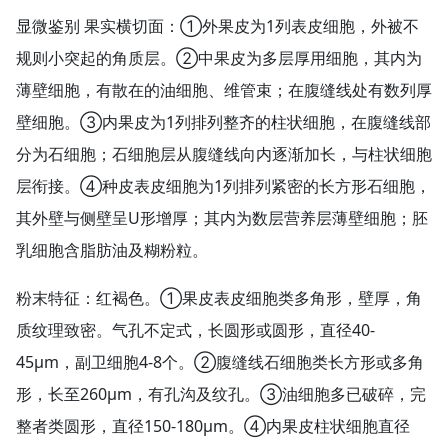
显微鉴别 果实横切面：①外果皮为1列表皮细胞，外被不
规则小突起的角质层。②中果皮为多层厚用细胞，其内为
薄壁细胞，有散在的油细胞、维管束；在腹缝线处有数列厚
壁细胞。③内果皮为1列排列整齐的柱状细胞，在腹缝线部
分为石细胞；石细胞层从腹缝线向内逐渐加长，与柱状细胞
层衔接。④种皮表皮细胞为1列排列紧密的长方形石细胞，
其外壁与侧壁呈U形增厚；其内为数层营养层薄壁细胞；胚
乳细胞含脂肪油及糊粉粒。
粉末特征：红褐色。①果皮表皮细胞类多角形，壁厚，角
质纹理致密。气孔不定式，长圆形或圆形，直径40-
45μm，副卫细胞4-8个。②腹缝线石细胞类长方形或多角
形，长至260μm，有孔沟及纹孔。③油细胞多已破碎，完
整者类圆形，直径150-180μm。④内果皮柱状细胞直径