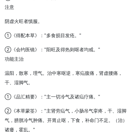
注意
阴虚火旺者慎服。
①《得配本草》："多食损目发疮。"
②《会约医镜》："阳旺及得热则呕者均戒。"
功能主治
温阳，散寒，理气。治中寒呕逆，寒疝腹痛，肾虚腰痛，
干、湿脚气。
①《品汇精要》："主一切冷气及诸疝疗痛。"
②《本草蒙筌》："主肾劳疝气，小肠吊气挛疼，干、湿脚
气，膀胱冷气肿痛。开胃止呕，下食，补命门不足。（治）
诸瘘，霍乱。"