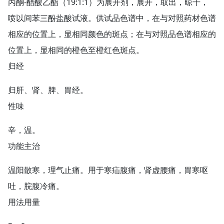
丙酮-醋酸乙酯（19:1:1）为展开剂，展开，取出，晾干，
喷以间苯三酚盐酸试液。供试品色谱中，在与对照药材色谱
相应的位置上，显相同颜色的斑点；在与对照品色谱相应的
位置上，显相同的橙色至橙红色斑点。
归经
归肝、肾、脾、胃经。
性味
辛，温。
功能主治
温阳散寒，理气止痛。用于寒疝腹痛，肾虚腰痛，胃寒呕
吐，脘腹冷痛。
用法用量