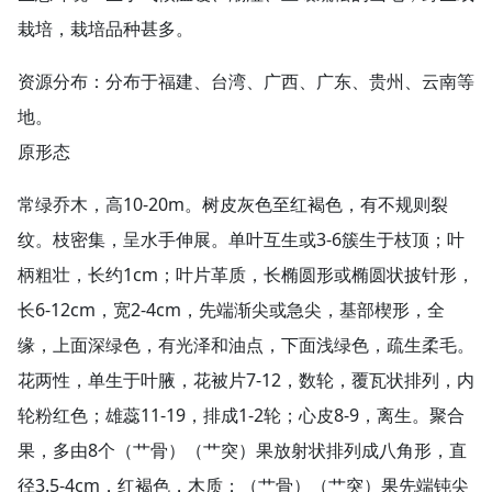
栽培，栽培品种甚多。
资源分布：分布于福建、台湾、广西、广东、贵州、云南等
地。
原形态
常绿乔木，高10-20m。树皮灰色至红褐色，有不规则裂
纹。枝密集，呈水手伸展。单叶互生或3-6簇生于枝顶；叶
柄粗壮，长约1cm；叶片革质，长椭圆形或椭圆状披针形，
长6-12cm，宽2-4cm，先端渐尖或急尖，基部楔形，全
缘，上面深绿色，有光泽和油点，下面浅绿色，疏生柔毛。
花两性，单生于叶腋，花被片7-12，数轮，覆瓦状排列，内
轮粉红色；雄蕊11-19，排成1-2轮；心皮8-9，离生。聚合
果，多由8个（艹骨）（艹突）果放射状排列成八角形，直
径3.5-4cm，红褐色，木质；（艹骨）（艹突）果先端钝尖