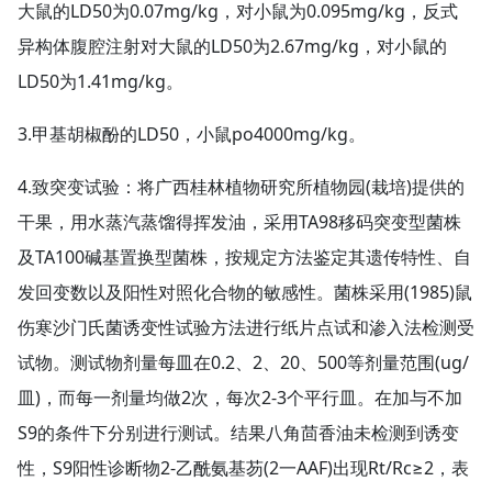
大鼠的LD50为0.07mg/kg，对小鼠为0.095mg/kg，反式
异构体腹腔注射对大鼠的LD50为2.67mg/kg，对小鼠的
LD50为1.41mg/kg。
3.甲基胡椒酚的LD50，小鼠po4000mg/kg。
4.致突变试验：将广西桂林植物研究所植物园(栽培)提供的
干果，用水蒸汽蒸馏得挥发油，采用TA98移码突变型菌株
及TA100碱基置换型菌株，按规定方法鉴定其遗传特性、自
发回变数以及阳性对照化合物的敏感性。菌株采用(1985)鼠
伤寒沙门氏菌诱变性试验方法进行纸片点试和渗入法检测受
试物。测试物剂量每皿在0.2、2、20、500等剂量范围(ug/
皿)，而每一剂量均做2次，每次2-3个平行皿。在加与不加
S9的条件下分别进行测试。结果八角茴香油未检测到诱变
性，S9阳性诊断物2-乙酰氨基芴(2一AAF)出现Rt/Rc≥2，表