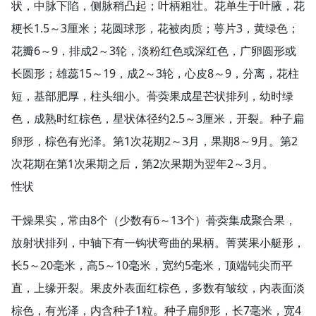
状，中脉下陷，侧脉稍凸起；叶柄粗壮。花单生于叶腋，花
梗长1.5～3厘米；花圆球形，花被肉质；萼片3，黄绿色；
花瓣6～9，排成2～3轮，淡粉红色或深红色，广卵圆形或
长圆形；雄蕊15～19，成2～3轮，心皮8～9，分离，花柱
短，基部肥厚，柱头细小。蓇葖果成星芒状排列，幼时绿
色，成熟时红棕色，星状体径约2.5～3厘米，开裂。种子扁
卵形，棕色有光泽。第1次花期2～3月，果期8～9月。第2
次花期在第1次果期之后，第2次果期为翌年2～3月。
性状
干燥果实，常由8个（少数有6～13个）蓇葖集成聚合果，
放射状排列，中轴下有一钩状弯曲的果柄。菁荚果小艇形，
长5～20毫米，高5～10毫米，宽约5毫米，顶端钝尖而平
直，上缘开裂。果皮外表面红棕色，多数有皱纹，内表面淡
棕色，有光泽，内含种子1粒。种子扁卵形，长7毫米，宽4