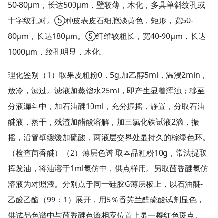
50-80μm，长达500μm，壁较薄，木化，多具单斜纹孔或
十字纹孔对。⑤种皮表皮石细胞淡黄色，矩形，宽50-
80μm，长达180μm。⑤纤维较粗长，宽40-90μm，长达
1000μm，纹孔明显，木化。
理化鉴别（1）取果皮粗粉0．5g,加乙醇5ml，温浸2min，
放冷，滤过。滤液加蒸馏水25ml，即产生显着浑浊；移至
分液漏斗中，加石油醚10ml，充分振摇，静置，分取石油
醚液，蒸干，残渣加醋酸溶解，加三氯化铁试液2滴，振
摇，沿管壁缓缓加硫酸，两液层交界处显持久的棕绿色环。
（检查茴香醚）（2）薄层色谱 取本品粗粉10g，常法提取
挥发油，将油溶于1ml氯仿中，供点样用。另取茴香醚氯仿
溶液为对照液。分别点于同一硅胶G薄层板上，以石油醚-
乙酸乙酯（99：1）展开，用5％香荚兰醛硫酸试剂显色，
供试品色谱中与茴香醚色谱相应位置上显一樱红色斑点。