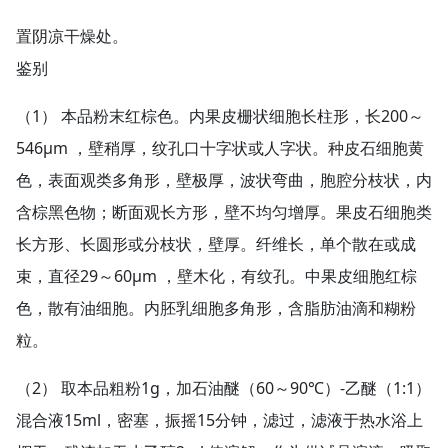
置阴凉干燥处。
鉴别
（1） 本品粉末红棕色。内果皮栅状细胞长柱形，长200～
546μm ，壁稍厚，纹孔口十字状或人字状。种皮石细胞黄
色，表面观类多角形，壁极厚，波状弯曲，胞腔分枝状，内
含棕黑色物；断面观长方形，壁不均匀增厚。果皮石细胞类
长方形、长圆形或分枝状，壁厚。纤维长，单个散在或成
束，直径29～60μm ，壁木化，有纹孔。中果皮细胞红棕
色，散有油细胞。内胚乳细胞多角形，含脂肪油滴和糊粉
粒。
（2） 取本品粗粉1g，加石油醚（60～90℃）-乙醚（1:1）
混合液15ml，密塞，振摇15分钟，滤过，滤液于热水浴上