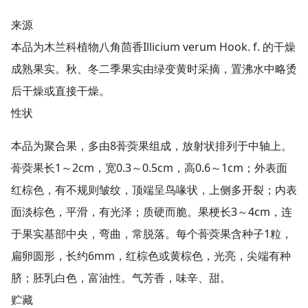
来源
本品为木兰科植物八角茴香Illicium verum Hook. f. 的干燥
成熟果实。秋、冬二季果实由绿变黄时采摘，置沸水中略烫
后干燥或直接干燥。
性状
本品为聚合果，多由8蓇葖果组成，放射状排列于中轴上。
蓇葖果长1～2cm，宽0.3～0.5cm，高0.6～1cm；外表面
红棕色，有不规则皱纹，顶端呈鸟喙状，上侧多开裂；内表
面淡棕色，平滑，有光泽；质硬而脆。果梗长3～4cm，连
于果实基部中央，弯曲，常脱落。每个蓇葖果含种子1粒，
扁卵圆形，长约6mm，红棕色或黄棕色，光亮，尖端有种
脐；胚乳白色，富油性。气芳香，味辛、甜。
贮藏