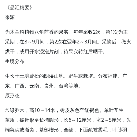
《品汇精要》
来源
为木兰科植物八角茴香的果实。每年采收2次，第1次为主
采期，在8～9月间，第2次在翌年2～3月间。采摘后，微火
烘干，或用开水浸泡片刻，待果实转红后晒干。
生境分布
生长于土壤疏松的阴湿山地。野生或栽培。分布福建、广
东、广西、云南、贵州、台湾等地。
原形态
常绿乔木，高10～14米，树皮灰色至红褐色。单叶互生，
革质，披针形至长椭圆形，长6～12厘米，宽2～5厘米，先
端急尖或渐尖，基部楔形，全缘，下面疏被柔毛，叶脉羽