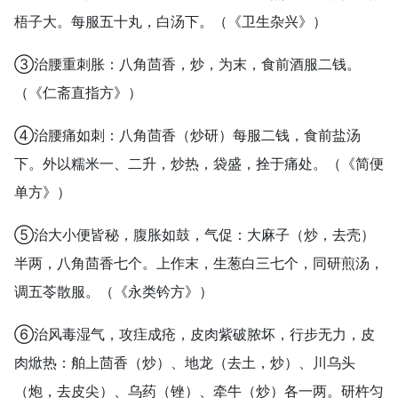
梧子大。每服五十丸，白汤下。（《卫生杂兴》）
③治腰重刺胀：八角茴香，炒，为末，食前酒服二钱。
（《仁斋直指方》）
④治腰痛如刺：八角茴香（炒研）每服二钱，食前盐汤
下。外以糯米一、二升，炒热，袋盛，拴于痛处。（《简便
单方》）
⑤治大小便皆秘，腹胀如鼓，气促：大麻子（炒，去壳）
半两，八角茴香七个。上作末，生葱白三七个，同研煎汤，
调五苓散服。（《永类钤方》）
⑥治风毒湿气，攻疰成疮，皮肉紫破脓坏，行步无力，皮
肉焮热：舶上茴香（炒）、地龙（去土，炒）、川乌头
（炮，去皮尖）、乌药（锉）、牵牛（炒）各一两。研杵匀