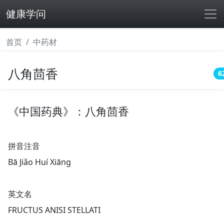
健康学问
首页
中药材
八角茴香
6
《中国药典》：八角茴香
拼音注音
Bā Jiǎo Huí Xiānɡ
英文名
FRUCTUS ANISI STELLATI