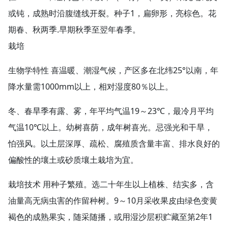
或钝，成熟时沿腹缝线开裂。种子1，扁卵形，亮棕色。花
期春、秋两季.早期秋季至翌年春季。
栽培
生物学特性 喜温暖、潮湿气候，产区多在北纬25°以南，年
降水量需1000mm以上，相对湿度80％以上。
冬、春旱季有露、雾，年平均气温19～23℃，最冷月平均
气温10℃以上。幼树喜荫，成年树喜光。忌强光和干旱，
怕强风。以土层深厚、疏松、腐殖质含量丰富、排水良好的
偏酸性的壤土或砂质壤土栽培为宜。
栽培技术 用种子繁殖。选二十年生以上植株、结实多，含
油量高无病虫害的作留种树。9～10月采收果皮由绿色变黄
褐色的成熟果实，随采随播，或用湿沙层积贮藏至第2年1