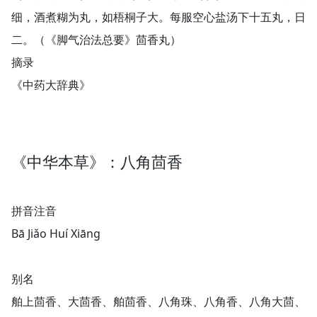
细，酒煮糊为丸，如梧桐子大。每服空心盐汤下十五丸，日
二。（《脚气治法总要》茴香丸）
摘录
《中药大辞典》
《中华本草》：八角茴香
拼音注音
Bā Jiǎo Huí Xiānɡ
别名
舶上茴香、大茴香、舶茴香、八角珠、八角香、八角大茴、