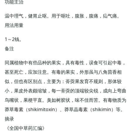
功能主治
温中理气，健胃止呕。用于呕吐，腹胀，腹痛，疝气痛。
用法用量
1～2钱。
备注
同属植物中有些品种的果实，具有毒性，误食可引起中毒，
甚至死亡，应加注意。有毒的果实，外形虽与八角茴香相
似，但也有区别点，主要为：蓇葖果发育不规则，形体较
小，果皮外表颇缩皱，每一蓇葖的顶端较尖锐，成向上弯曲
鸟嘴状，果梗平直。臭如树胶状，味不佳而苦。有毒物质为
莽草毒素（shikimitoxin）、莽草晶毒素（shikimin）等。
摘录
《全国中草药汇编》