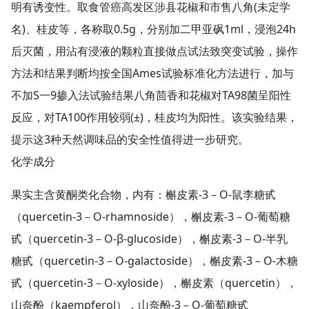
明有诱变性。取食管癌高发区涉县花椒和市售八角(未定学
名)、桂皮等，各称取0.5g，分别加二甲亚砜1ml，浸泡24h
后灭菌，用沾有浸液的颗粒直接做点试法致突变试验，操作
方法和结果判断均按全国Ames试验标准化方法进行，加与
不加S一9掺入法试验结果八角茴香和花椒对TA98菌呈阳性
反应，对TA100作用较弱(±)，桂皮均为阳性。该实验结果，
提示这3种天然调味品的安全性值得进一步研究。
化学成分
果实主含黄酮类化合物，内有：槲皮素-3－O-鼠李糖甙
（quercetin-3－O-rhamnoside），槲皮素-3－O-葡萄糖
甙（quercetin-3－O-β-glucoside），槲皮素-3－O-半乳
糖甙（quercetin-3－O-galactoside），槲皮素-3－O-木糖
甙（quercetin-3－O-xyloside），槲皮素（quercetin），
山奈酚（kaempferol），山奈酚-3－O-葡萄糖甙