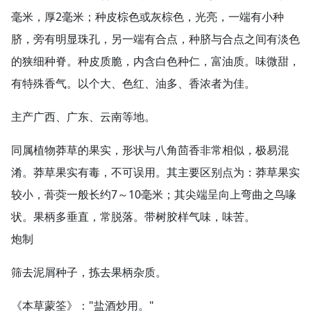
毫米，厚2毫米；种皮棕色或灰棕色，光亮，一端有小种
脐，旁有明显珠孔，另一端有合点，种脐与合点之间有淡色
的狭细种脊。种皮质脆，内含白色种仁，富油质。味微甜，
有特殊香气。以个大、色红、油多、香浓者为佳。
主产广西、广东、云南等地。
同属植物莽草的果实，形状与八角茴香非常相似，极易混
淆。莽草果实有毒，不可误用。其主要区别点为：莽草果实
较小，蓇葖一般长约7～10毫米；其尖端呈向上弯曲之鸟喙
状。果柄多垂直，常脱落。带树胶样气味，味苦。
炮制
筛去泥屑种子，拣去果柄杂质。
《本草蒙筌》："盐酒炒用。"