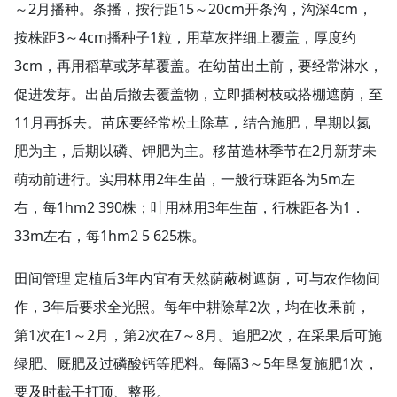
～2月播种。条播，按行距15～20cm开条沟，沟深4cm，
按株距3～4cm播种子1粒，用草灰拌细上覆盖，厚度约
3cm，再用稻草或茅草覆盖。在幼苗出土前，要经常淋水，
促进发芽。出苗后撤去覆盖物，立即插树枝或搭棚遮荫，至
11月再拆去。苗床要经常松土除草，结合施肥，早期以氮
肥为主，后期以磷、钾肥为主。移苗造林季节在2月新芽未
萌动前进行。实用林用2年生苗，一般行珠距各为5m左
右，每1hm2 390株；叶用林用3年生苗，行株距各为1．
33m左右，每1hm2 5 625株。
田间管理 定植后3年内宜有天然荫蔽树遮荫，可与农作物间
作，3年后要求全光照。每年中耕除草2次，均在收果前，
第1次在1～2月，第2次在7～8月。追肥2次，在采果后可施
绿肥、厩肥及过磷酸钙等肥料。每隔3～5年垦复施肥1次，
要及时截干打顶、整形。