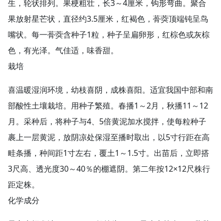
生，轮状排列。果梗粗壮，长3～4厘米，钩形弯曲。聚合
果放射星芒状，直径约3.5厘米，红褐色，蓇葖顶端钝呈鸟
嘴状。每一蓇葖含种子1粒，种子呈扁卵形，红棕色或灰棕
色，有光泽。气佳适，味香甜。
栽培
喜温暖湿润环境，幼枝喜阴，成株喜阳。适宜我国中部和南
部酸性土壤栽培。用种子繁殖。春播1～2月，秋播11～12
月。采种后，将种子与4、5倍黄泥加水搅拌，使每粒种子
裹上一层黄泥，放阴凉处保湿至播时取出，以5寸行距在高
畦条播，种间距1寸左右，覆土1～1.5寸。出苗后，立即搭
3尺高、透光度30～40％的棚遮阴。第二年按12×12尺株行
距定株。
化学成分