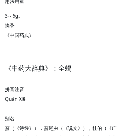
用法用量
3～6g。
摘录
《中国药典》
《中药大辞典》：全蝎
拼音注音
Quán Xiē
别名
虿（《诗经》），虿尾虫（《说文》），杜伯（《广