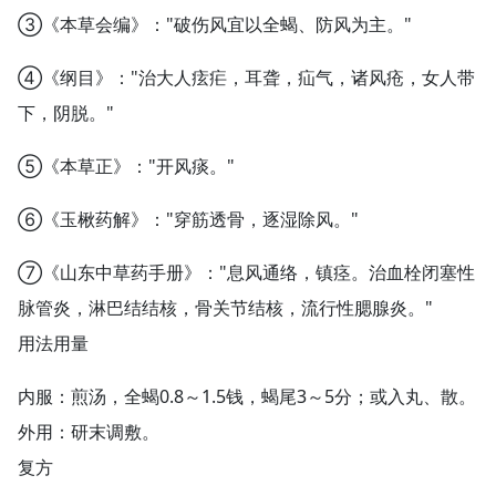
③《本草会编》："破伤风宜以全蝎、防风为主。"
④《纲目》："治大人痃疟，耳聋，疝气，诸风疮，女人带
下，阴脱。"
⑤《本草正》："开风痰。"
⑥《玉楸药解》："穿筋透骨，逐湿除风。"
⑦《山东中草药手册》："息风通络，镇痉。治血栓闭塞性
脉管炎，淋巴结结核，骨关节结核，流行性腮腺炎。"
用法用量
内服：煎汤，全蝎0.8～1.5钱，蝎尾3～5分；或入丸、散。
外用：研末调敷。
复方