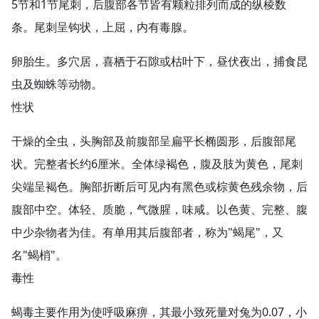
5节和1节尾刺，后腹部各节皆有颗粒排列而成的纵棱数
条。尾刺呈钩状，上屈，内有毒腺。
卵胎生。多穴居，喜栖于石隙或枯叶下，昼伏夜出，捕食昆
虫及蜘蛛等动物。
性状
干燥的全虫，头胸部及前腹部呈扁平长椭圆形，后腹部尾
状。完整者长约6厘米。全体绿褐色，腹及肢为黄色，尾刺
尖端呈褐色。胸部折断后可见内有黑色或棕黄色残余物，后
腹部中空。体轻、质脆，气微腥，味咸。以色黄、完整、腹
中少杂物者为佳。有单用其后腹部者，称为"蝎尾"，又
名"蝎梢"。
毒性
蝎毒主要作用为使呼吸麻痹，其最小致死量对兔为0.07，小