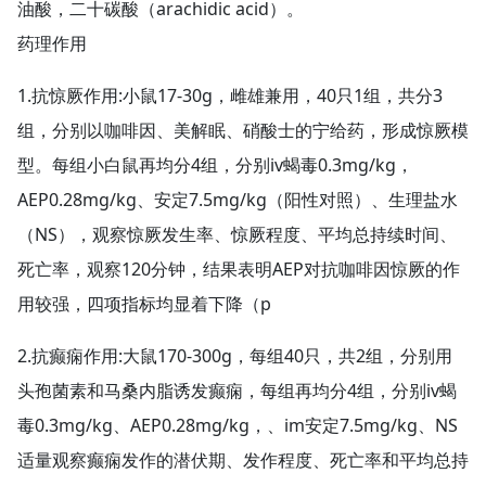
油酸，二十碳酸（arachidic acid）。
药理作用
1.抗惊厥作用:小鼠17-30g，雌雄兼用，40只1组，共分3
组，分别以咖啡因、美解眠、硝酸士的宁给药，形成惊厥模
型。每组小白鼠再均分4组，分别iv蝎毒0.3mg/kg，
AEP0.28mg/kg、安定7.5mg/kg（阳性对照）、生理盐水
（NS），观察惊厥发生率、惊厥程度、平均总持续时间、
死亡率，观察120分钟，结果表明AEP对抗咖啡因惊厥的作
用较强，四项指标均显着下降（p
2.抗癫痫作用:大鼠170-300g，每组40只，共2组，分别用
头孢菌素和马桑内脂诱发癫痫，每组再均分4组，分别iv蝎
毒0.3mg/kg、AEP0.28mg/kg，、im安定7.5mg/kg、NS
适量观察癫痫发作的潜伏期、发作程度、死亡率和平均总持