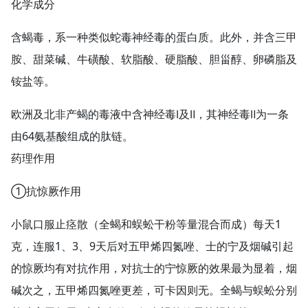
化学成分
含蝎毒，系一种类似蛇毒神经毒的蛋白质。此外，并含三甲
胺、甜菜碱、牛磺酸、软脂酸、硬脂酸、胆甾醇、卵磷脂及
铵盐等。
欧洲及北非产蝎的毒液中含神经毒Ⅰ及Ⅱ，其神经毒Ⅱ为一条
由64氨基酸组成的肽链。
药理作用
①抗惊厥作用
小鼠口服止痉散（全蝎和蜈蚣干粉等量混合而成）每天1
克，连服1、3、9天后对五甲烯四氮唑、士的宁及烟碱引起
的惊厥均有对抗作用，对抗士的宁惊厥的效果最为显着，烟
碱次之，五甲烯四氮唑更差，可卡因则无。全蝎与蜈蚣分别