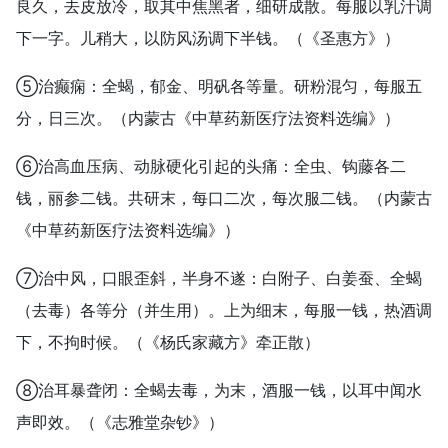
良久，去皮放冷，取其中焦黑者，细研成散。每服以乳汁调
下一字。儿稍大，以防风汤调下半钱。（《圣惠方》）
⑤治癫痫：全蝎，郁金、明矾各等量。研粉混匀，每服五
分，日三次。（内蒙古《中草药新医疗法资料选编》）
⑥治高血压病、动脉硬化引起的头痛：全虫、钩藤各二
钱，丽参二钱。共研末，每口二次，每次服二钱。（内蒙古
《中草药新医疗法资料选编》）
⑦治中风，口眼歪斜，半身不遂：白附子、白姜蚕、全蝎
（去毒）各等分（并生用）。上为细末，每服一钱，热酒调
下，不拘时候。（《杨氏家藏方》牵正散）
⑧治耳暴聋闭：全蝎去毒，为末，酒服一钱，以耳中闻水
声即效。（《志雅堂杂钞》）