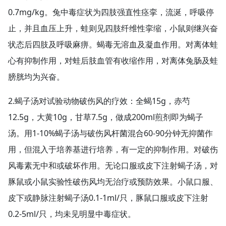
0.7mg/kg。兔中毒症状为四肢强直性痉挛，流涎，呼吸停
止，并且血压上升，蛙则见四肢纤维性挛缩，小鼠则继兴奋
状态后四肢及呼吸麻痹。蝎毒无溶血及凝血作用。对离体蛙
心有抑制作用，对蛙后肢血管有收缩作用，对离体兔肠及蛙
膀胱均为兴奋。
2.蝎子汤对试验动物破伤风的疗效：全蝎15g，赤芍
12.5g，大黄10g，甘草7.5g，做成200ml煎剂即为蝎子
汤。用1-10%蝎子汤与破伤风杆菌混合60-90分钟无抑菌作
用，但混入于培养基进行培养，有一定的抑制作用。对破伤
风毒素无中和或破坏作用。无论口服或皮下注射蝎子汤，对
豚鼠或小鼠实验性破伤风均无治疗或预防效果。小鼠口服、
皮下或静脉注射蝎子汤0.1-1ml/只，豚鼠口服或皮下注射
0.2-5ml/只，均未见明显中毒症状。