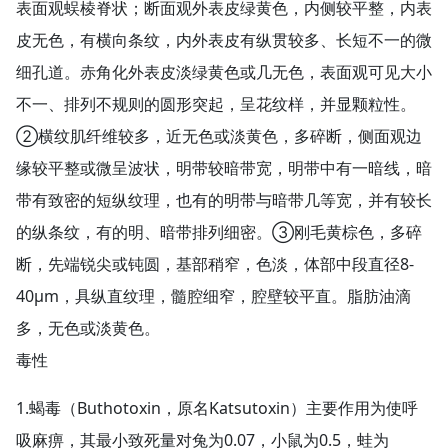
表面观蜈棱脊状；断面观外表皮绿黄色，内侧较平整，内表
皮无色，有横向条纹，内外表皮有纵贯较多、长短不一的微
细孔道。赤角化外表皮淡绿黄色或几无色，表面观可见大小
不一、排列不规则的圆形突起，呈花纹样，并显颗粒性。
②横纹肌纤维较多，近无色或淡黄色，多碎断，侧面观边
缘较平整或微呈波状，明带较暗带宽，明带中有一暗线，暗
带有致密的短纵纹理，也有的明带与暗带几等宽，并有较长
的纵条纹，有的明、暗带排列细密。③刚毛黄棕色，多碎
断，先端锐尖或钝圆，基部稍窄，色淡，体部中段直径8-
40μm，具纵直纹理，髓腔细窄，腔壁较平直。脂肪油滴
多，无色或淡黄色。
毒性
1.蝎毒（Buthotoxin，原名Katsutoxin）主要作用为使呼
吸麻痹，其最小致死量对兔为0.07，小鼠为0.5，蛙为