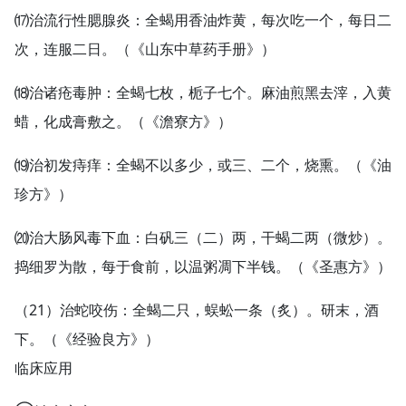
⒄治流行性腮腺炎：全蝎用香油炸黄，每次吃一个，每日二
次，连服二日。（《山东中草药手册》）
⒅治诸疮毒肿：全蝎七枚，栀子七个。麻油煎黑去滓，入黄
蜡，化成膏敷之。（《澹寮方》）
⒆治初发痔痒：全蝎不以多少，或三、二个，烧熏。（《油
珍方》）
⒇治大肠风毒下血：白矾三（二）两，干蝎二两（微炒）。
捣细罗为散，每于食前，以温粥凋下半钱。（《圣惠方》）
（21）治蛇咬伤：全蝎二只，蜈蚣一条（炙）。研末，酒
下。（《经验良方》）
临床应用