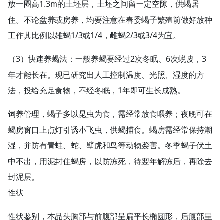
放一圈高1.3m的土坯层，土坯之间留一定空隙，供蝎居
住。不论盆养或房养，均要注意在春委蝎子繁殖前做好放种
工作其比例以雄蝎1/3或1/4，雌蝎2/3或3/4为宜。
（3）快速养蝎法：一般养蝎要经过2次冬眠、6次蜕皮，3
年才能长在。现已研究出人工控制温度、光照、湿度的方
法，投给充足食物，不经冬眠，1年即可生长成熟。
饲养管理，蝎子多以昆虫为食，需经常放食喂养；夜晚可在
蝎房窗口上点灯引诱小飞虫，供蝎捕食。蝎房需经常保持潮
湿，并防有青蛙、蛇、壁虎和鸟等动物袭害。冬季蝎子伏土
中不出，用泥封住蝎房，以防冻死，待翌年解冻后，再除去
封泥层。
性状
性状鉴别，本品头胸部与前腹部呈扁平长椭圆形，后腹部呈