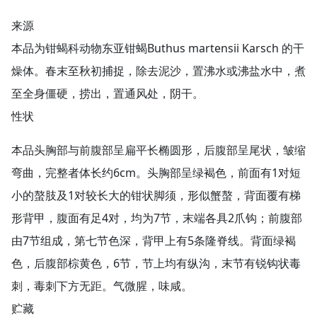
来源
本品为钳蝎科动物东亚钳蝎Buthus martensii Karsch 的干
燥体。春末至秋初捕捉，除去泥沙，置沸水或沸盐水中，煮
至全身僵硬，捞出，置通风处，阴干。
性状
本品头胸部与前腹部呈扁平长椭圆形，后腹部呈尾状，皱缩
弯曲，完整者体长约6cm。头胸部呈绿褐色，前面有1对短
小的螯肢及1对较长大的钳状脚须，形似蟹螯，背面覆有梯
形背甲，腹面有足4对，均为7节，末端各具2爪钩；前腹部
由7节组成，第七节色深，背甲上有5条隆脊线。背面绿褐
色，后腹部棕黄色，6节，节上均有纵沟，末节有锐钩状毒
刺，毒刺下方无距。气微腥，味咸。
贮藏