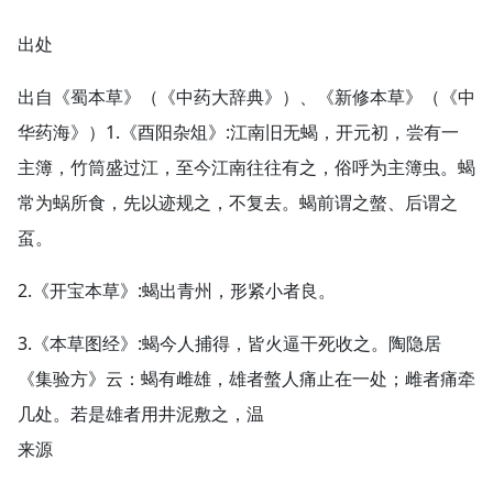
出处
出自《蜀本草》（《中药大辞典》）、《新修本草》（《中
华药海》）1.《酉阳杂俎》:江南旧无蝎，开元初，尝有一
主簿，竹筒盛过江，至今江南往往有之，俗呼为主簿虫。蝎
常为蜗所食，先以迹规之，不复去。蝎前谓之螫、后谓之
虿。
2.《开宝本草》:蝎出青州，形紧小者良。
3.《本草图经》:蝎今人捕得，皆火逼干死收之。陶隐居
《集验方》云：蝎有雌雄，雄者螫人痛止在一处；雌者痛牵
几处。若是雄者用井泥敷之，温
来源