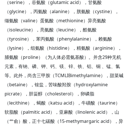
（serine），谷氨酸（glutamic acid），甘氨酸
（glycine），丙氨酸（alanine），胱氨酸（cystine），
缬氨酸（valine）蛋氨酸（methionine）异亮氨酸
（isoleucine），亮氨酸（leucine），酷氨酸
（tyrosine），苯丙氨酸（phenylalanine），赖氨酸
（lysine），组氨酸（histidine），精氨酸（arginine），
脯氨酸（proline）（为人体必需氨基酸）。并含29种无机
元素，有钠、磷、钾、钙、镁、锌、铁、铝、铜 、锰、氯
等。此外，尚含三甲胺（TCMLIBimethylamine），甜菜碱
（betaine），铵盐，苦味酸羟胺（hydroxylamine
picrate），胆甾醇（cholesterol），卵磷脂
（lecithine），蝎酸（katsu acid），牛磺酸（taurine）
软脂酸（palmitic acid），亚麻酸（linolenic acid），山
（艹俞）酸，正十七碳酸（15-methymargaric acid），异