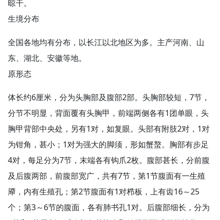
晾干。
生境分布
全国各地均有分布，以长江以北地区为多。主产河南、山
东、湖北、安徽等地。
原形态
体长约6厘米，分为头胸部及腹部2部。头胸部较短，7节，
分节不明显，背面覆有头胸甲，前端两侧各有1团单眼，头
胸甲背部中央处，另有1对，如复眼。头部有附肢2对，1对
为钳角，甚小；1对为强大的脚须，形如蟹螯。胸部有步足
4对，每足分为7节，末端各有钩爪2枚。腹部甚长，分前腹
及后腹两部，前腹部宽广，共有7节，第1节腹面有一生殖
厣，内有生殖孔；第2节腹面有1对栉板，上有齿16～25
个；第3～6节的腹面，各有肺书孔1对。后腹部细长，分为