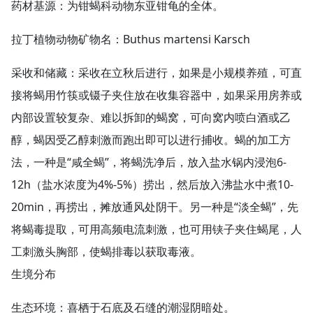
药材基源：为钳蝎科动物东亚钳龟的全体。
拉丁植物动物矿物名：Buthus martensi Karsch
采收和储藏：采收在立秋后进行，如果是小规模养殖，可直
接将蝎用竹筷或镊子夹住放在收集容器中，如果采用房养或
内部设置较复杂、难以拆卸的蝎窝，可向窝内喷白酒或乙
醇，蝎因受乙醇刺激而跑出即可以进行捕收。蝎的加工方
法，一种是“咸全蝎”，将蝎洗净后，放入盐水锅内浸泡6-
12h（盐水浓度为4%-5%）捞出，然后放入沸盐水中煮10-
20min，再捞出，摊放通风处阴干。另一种是“淡全蝎”，先
将蝎毒提取，可用高频电流刺激，也可用铗子夹住蝎尾，人
工刺激头胸部，使蝎排毒以获取毒液。
生境分布
生态环境：喜栖于石底及石缝的潮湿阴暗处。