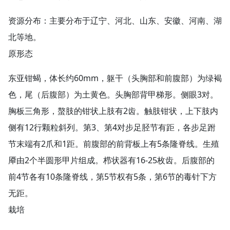
资源分布：主要分布于辽宁、河北、山东、安徽、河南、湖
北等地。
原形态
东亚钳蝎，体长约60mm，躯干（头胸部和前腹部）为绿褐
色，尾（后腹部）为土黄色。头胸部背甲梯形。侧眼3对。
胸板三角形，螯肢的钳状上肢有2齿。触肢钳状，上下肢内
侧有12行颗粒斜列。第3、第4对步足胫节有距，各步足跗
节末端有2爪和1距。前腹部的前背板上有5条隆脊线。生殖
厣由2个半圆形甲片组成。栉状器有16-25枚齿。后腹部的
前4节各有10条隆脊线，第5节权有5条，第6节的毒针下方
无距。
栽培