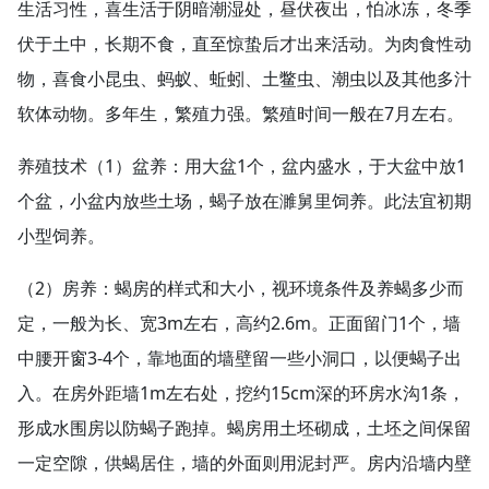
生活习性，喜生活于阴暗潮湿处，昼伏夜出，怕冰冻，冬季
伏于土中，长期不食，直至惊蛰后才出来活动。为肉食性动
物，喜食小昆虫、蚂蚁、蚯蚓、土鳖虫、潮虫以及其他多汁
软体动物。多年生，繁殖力强。繁殖时间一般在7月左右。
养殖技术（1）盆养：用大盆1个，盆内盛水，于大盆中放1
个盆，小盆内放些土场，蝎子放在濉舅里饲养。此法宜初期
小型饲养。
（2）房养：蝎房的样式和大小，视环境条件及养蝎多少而
定，一般为长、宽3m左右，高约2.6m。正面留门1个，墙
中腰开窗3-4个，靠地面的墙壁留一些小洞口，以便蝎子出
入。在房外距墙1m左右处，挖约15cm深的环房水沟1条，
形成水围房以防蝎子跑掉。蝎房用土坯砌成，土坯之间保留
一定空隙，供蝎居住，墙的外面则用泥封严。房内沿墙内壁