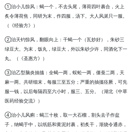
①治小儿惊风：蝎一个，不去头尾，薄荷四叶裹合，火上
炙令薄荷焦，同研为末，作四服，汤下。大人风涎只一服。
（《经验方》）
②治天钓惊风，翻眼向上：干蝎一个（瓦炒好），朱砂三
绿豆大。为末，饭丸，绿豆大，外以朱砂少许，同酒化下一
丸。（《圣惠方》）
③治乙型脑炎抽搐：全蝎一两，蜈蚣一两，僵蚕二两，天
麻一两。共研细末，每服三至五分；严重的抽搐痉厥，可先
服一钱，以后每隔四至六小时，服三、五分。（湖北《中草
医药经验交流》）
④治小儿风痢：蝎三十枚，取一大石榴，割头去子作盆
子，纳蝎于中，以纸筋和黄泥封裹，初炙干，渐烧令通赤，