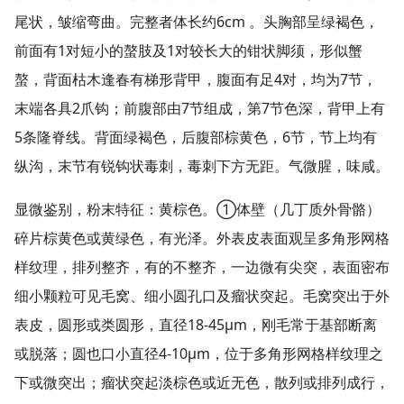
尾状，皱缩弯曲。完整者体长约6cm 。头胸部呈绿褐色，
前面有1对短小的螯肢及1对较长大的钳状脚须，形似蟹
螯，背面枯木逢春有梯形背甲，腹面有足4对，均为7节，
末端各具2爪钩；前腹部由7节组成，第7节色深，背甲上有
5条隆脊线。背面绿褐色，后腹部棕黄色，6节，节上均有
纵沟，末节有锐钩状毒刺，毒刺下方无距。气微腥，味咸。
显微鉴别，粉末特征：黄棕色。①体壁（几丁质外骨骼）
碎片棕黄色或黄绿色，有光泽。外表皮表面观呈多角形网格
样纹理，排列整齐，有的不整齐，一边微有尖突，表面密布
细小颗粒可见毛窝、细小圆孔口及瘤状突起。毛窝突出于外
表皮，圆形或类圆形，直径18-45μm，刚毛常于基部断离
或脱落；圆也口小直径4-10μm，位于多角形网格样纹理之
下或微突出；瘤状突起淡棕色或近无色，散列或排列成行，