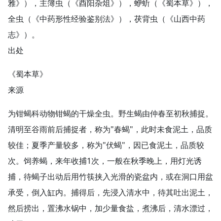
雅》），主簿虫（《酉阳杂俎》），蛜蚚（《蜀本草》），
全虫（《中药形性经验鉴别法》），茯背虫（《山西中药
志》）。
出处
《蜀本草》
来源
为钳蝎科动物钳蝎的干燥全虫。野生蝎由仲春至初秋捕捉。
清明至谷雨前后捕捉者，称为"春蝎"，此时未食泥土，品质
较佳；夏季产量较多，称为"伏蝎"，因已食泥土，品质较
次。饲养蝎，来年收捕1次，一般在秋季晚上，用灯光诱
捕，待蝎子出动后用竹筷挟入光滑的瓷盆内，或在洞口用盆
承受，倒入缸内。捕得后，先浸入清水中，待其吐出泥土，
然后捞出，置沸水锅中，加少量食盐，煮沸后，清水漂过，