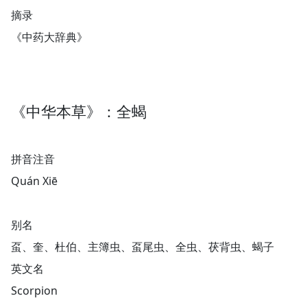
摘录
《中药大辞典》
《中华本草》：全蝎
拼音注音
Quán Xiē
别名
虿、奎、杜伯、主簿虫、虿尾虫、全虫、茯背虫、蝎子
英文名
Scorpion