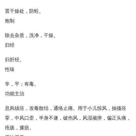
置干燥处，防蛀。
炮制
除去杂质，洗净，干燥。
归经
归肝经。
性味
辛，平；有毒。
功能主治
息风镇痉，攻毒散结，通络止痛。用于小儿惊风，抽搐痉
挛，中风口歪，半身不遂，破伤风，风湿顽痹，偏正头痛，
疮疡，瘰疬。