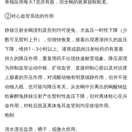
单独应用每天1克亦有效，但全蝎的效果较蜈蚣差。
②对心血管系统的作用
静脉注射全蝎浸剂及煎剂均可使兔、犬血压一时性下降（少
数可见暂时上升），但很快恢复，接着出现逐渐持久的血压
下降，维持1～3小时以上。灌胃或肌肉注射给药仍有显着
持久的降压作用，重复用药不出现快速耐受现象。降压原理
为抑制血管运动中枢、扩张血管、直接抑制心脏以及对抗肾
上腺素的升压作用，对清醒动物有明显镇静作用，但并不使
动物入眠，也可能与降压有关。从全蝎中分离出的蝎酸钠盐
给麻醉兔静脉注射产生暂时性血压下降，但对离体蛙心呈兴
奋作用，对蛙后肢及离体兔耳血管则均呈收缩作用。
炮制
清水漂去盐质，晒干，或微火焙用。