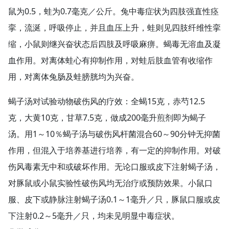
鼠为0.5，蛙为0.7毫克／公斤。兔中毒症状为四肢强直性痉
挛，流涎，呼吸停止，并且血压上升，蛙则见四肢纤维性挛
缩，小鼠则继兴奋状态后四肢及呼吸麻痹。蝎毒无溶血及凝
血作用。对离体蛙心有抑制作用，对蛙后肢血管有收缩作
用，对离体兔肠及蛙膀胱均为兴奋。
蝎子汤对试验动物破伤风的疗效：全蝎15克，赤芍12.5
克，大黄10克，甘草7.5克，做成200毫升煎剂即为蝎子
汤。用1～10％蝎子汤与破伤风杆菌混合60～90分钟无抑菌
作用，但混入于培养基进行培养，有一定的抑制作用。对破
伤风毒素无中和或破坏作用。无论口服或皮下注射蝎子汤，
对豚鼠或小鼠实验性破伤风均无治疗或预防效果。小鼠口
服、皮下或静脉注射蝎子汤0.1～1毫升／只，豚鼠口服或皮
下注射0.2～5毫升／只，均未见明显中毒症状。