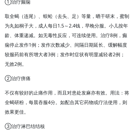
①治疗癫痫
取全蝎（连尾）、蜈蚣（去头、足）等量，晒干研末，蜜制
为丸如桐子大，成人每日1.5～2.4钱，早晚分服。小儿按年
龄、体重递减。如无毒性反应，可连续使用。治疗8例，癫
痫停止发作1例；发作次数减少、间隔日期延长、缓解幅度
较服药前有所增大者3例；发作时症状有明显减轻者2例；
无效2例。
②治疗痹痛
不仅有较好的止痛作用，而且对患处发麻亦有效。用法：将
全蝎研粉，每晨吞服4分。如配合其它药物或疗法使用，则
效果更佳。
③治疗淋巴结结核