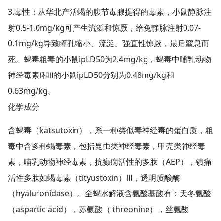
3.毒性：从华北产活蝎的腹节毒腺提得的毒素，小鼠静脉注
射0.5-1.0mg/kg可产生流涎和惊厥，给兔静脉注射0.07-
0.1mg/kg导致瞳孔缩小、流涎、强直性惊厥，最后窒息而
死。蝎毒粗毒的小鼠ipLD50为2.4mg/kg，蝎毒中哺乳动物
神经毒素Ⅰ和Ⅱ的小鼠ipLD50分别为0.48mg/kg和
0.63mg/kg。
化学成分
含蝎毒（katsutoxin），系一种类似毒神经毒的蛋白质，粗
毒中含多种蝎毒素，包括昆虫类神经毒素，甲壳类神经毒
素，哺乳动物神经毒素，抗癫痫活性的多肽（AEP），镇痛
活性多肽如蝎毒素（tityustoxin）Ⅲ，透明质酸酶
（hyaluronidase）。全蝎水解液含氨酸基酸有：天冬氨酸
（aspartic acid），苏氨酸（ threonine），丝氨酸