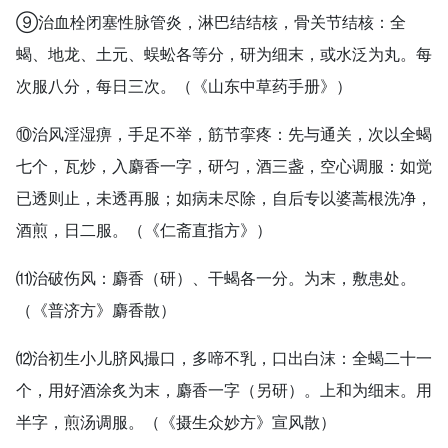
⑨治血栓闭塞性脉管炎，淋巴结结核，骨关节结核：全
蝎、地龙、土元、蜈蚣各等分，研为细末，或水泛为丸。每
次服八分，每日三次。（《山东中草药手册》）
⑩治风淫湿痹，手足不举，筋节挛疼：先与通关，次以全蝎
七个，瓦炒，入麝香一字，研匀，酒三盏，空心调服：如觉
已透则止，未透再服；如病未尽除，自后专以婆蒿根洗净，
酒煎，日二服。（《仁斋直指方》）
⑾治破伤风：麝香（研）、干蝎各一分。为末，敷患处。
（《普济方》麝香散）
⑿治初生小儿脐风撮口，多啼不乳，口出白沫：全蝎二十一
个，用好酒涂炙为末，麝香一字（另研）。上和为细末。用
半字，煎汤调服。（《摄生众妙方》宣风散）