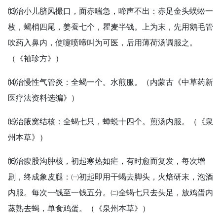
⒀治小儿脐风撮口，面赤喘急，啼声不出：赤足金头蜈蚣一
枚，蝎梢四尾，姜蚕七个，瞿麦半钱。上为末，先用鹅毛管
吹药入鼻内，使嚏喷啼叫为可医，后用薄荷汤调服之。
（《袖珍方》）
⒁治慢性气管炎：全蝎一个。水煎服。（内蒙古《中草药新
医疗法资料选编》）
⒂治腋窝结核：全蝎七只，蝉蜕十四个。煎汤内服。（《泉
州本草》）
⒃治腹股沟肿核，初起寒热如疟，有时愈而复发，每次增
剧，终成象皮腿：㈠初起即用干蝎去脚头，火焙研末，泡酒
内服。每次一钱至一钱五分。㈡全蝎七只去头足，放鸡蛋内
蒸熟去蝎，单食鸡蛋。（《泉州本草》）