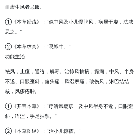
血虚生风者忌服。
①《本草经疏》："似中风及小儿慢脾风，病属于虚，法咸
忌之。"
②《本草求真》："忌蜗牛。"
功能主治
祛风，止痉，通络，解毒。治惊风抽摘，癫痫，中风、半身
不遂、口眼歪斜，偏头痛，风湿痹痛，破伤风，淋巴结结
核，风疹疮肿。
①《开宝本草》："疗诸风瘾疹，及中风半身不遂，口眼歪
斜，语涩，手足抽掣。"
②《本草图经》："治小儿惊搐。"