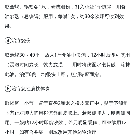
取全蝎、蜈蚣各1只，研成细粉，打入鸡蛋1个搅拌，用食
油炒熟（忌铁锅）服用，每晨1次，约30余次即可收到效
果。
④治疗烧伤
取活蝎30～40个，放入1斤食油中浸泡，12小时后即可使用
（浸泡时间愈长，效力愈强）。用时将伤面水泡剪破，涂抹
此油。治疗8例，均很快止疼，短期结痂而愈。
⑤治疗急性扁桃体炎
取蝎尾一小节，置于直径2厘米之橡皮膏正中，贴于下颌角
下方正对肿大的扁桃体外面皮肤上。若双侧肿大，则两侧同
用。一般贴12小时即能收效，若无明显缓解，可继续用12
小时。如有合并症，则应改用其他药物治疗。