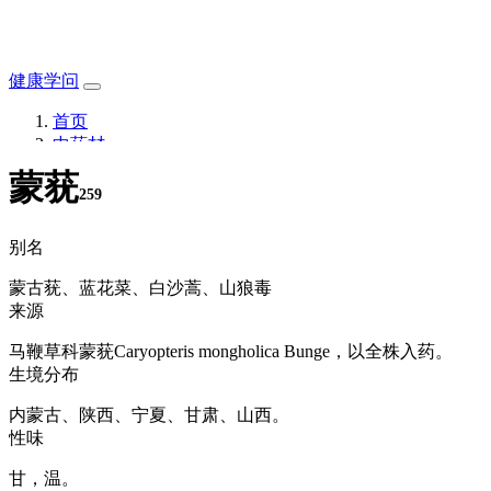
健康学问
首页
中药材
蒙莸
259
别名
蒙古莸、蓝花菜、白沙蒿、山狼毒
来源
马鞭草科蒙莸Caryopteris mongholica Bunge，以全株入药。
生境分布
内蒙古、陕西、宁夏、甘肃、山西。
性味
甘，温。