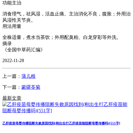
功能主治
消食理气，祛风湿，活血止痛。主治消化不良，腹胀；外用治
风湿性关节炎。
用法用量
全株适量，煮水当茶饮；外用配臭柏、白龙穿彩等外洗。
摘录
《全国中草药汇编》
2022-11-28
上一篇：
蒲儿根
下一篇：
蒙疆苓菊
最新文章
乙肝疫苗母婴传播阻断失败原因找到(刚出生打乙肝疫苗能阻断母婴传播吗)[551字]