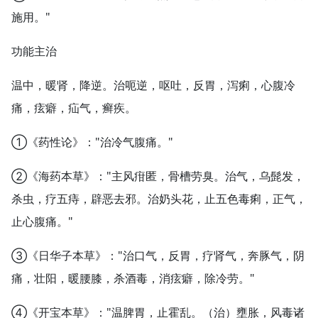
施用。"
功能主治
温中，暖肾，降逆。治呃逆，呕吐，反胃，泻痢，心腹冷
痛，痃癖，疝气，癣疾。
①《药性论》："治冷气腹痛。"
②《海药本草》："主风疳匿，骨槽劳臭。治气，乌髭发，
杀虫，疗五痔，辟恶去邪。治奶头花，止五色毒痢，正气，
止心腹痛。"
③《日华子本草》："治口气，反胃，疗肾气，奔豚气，阴
痛，壮阳，暖腰膝，杀酒毒，消痃癖，除冷劳。"
④《开宝本草》："温脾胃，止霍乱。（治）壅胀，风毒诸