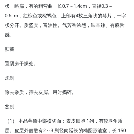
状，略扁，有的稍弯曲，长0.7～1.4cm，直径0.3～
0.6cm，红棕色或棕褐色，上部有4枚三角状的萼片，十字
状分开。质坚实，富油性。气芳香浓烈，味辛辣、有麻舌
感。
贮藏
置阴凉干燥处。
炮制
除去杂质，筛去灰屑。用时捣碎。
鉴别
（1） 本品萼筒中部横切面：表皮细胞 1列，有较厚角质
层。皮层外侧散有2～3 列径向延长的椭圆形油室，长 150