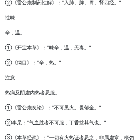
②《雷公炮制药性解》："入肺、脾、胃、肾四经。"
性味
辛，温。
①《开宝本草》："味辛，温，无毒。"
②《纲目》："辛，热。"
注意
热病及阴虚内热者忌服。
①《雷公炮炙论》："不可见火。畏郁金。"
②李杲："气血胜者不可服，丁香益其气也。"
③《本草经疏》："一切有火热证者忌之，非属虚寒，概勿