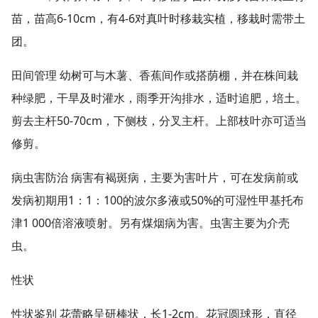
苗，苗高6-10cm，有4-6对真叶时移栽实植，移栽时需带土
团。
田间管理 幼树可与木薯、香蕉间作或搭荫棚，并在株间栽
种绿肥，干旱及时灌水，雨季开沟排水，适时追肥，培土。
剪去主杆50-70cm，下侧枝，分叉主杆。上部枝叶亦可适当
修剪。
病虫害防治 病害有褐斑病，主要为害叶片，可在发病前或
发病初期用1：1：100的波尔多液或50%的可湿性甲基托布
津1 000倍溶液喷射。另有煤烟病为害。虫害主要为介壳
虫。
性状
性状鉴别 花蕾略呈研棒状，长1-2cm。花冠圆球形，直径