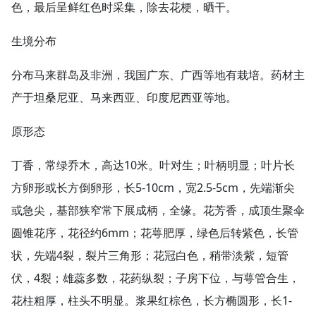
色，最后呈鲜红色时采集，除去花梗，晒干。
生境分布
分布马来群岛及非洲，我国广东、广西等地有栽培。药材主
产于坦桑尼亚、马来西亚、印度尼西亚等地。
原形态
丁香，常绿乔木，高达10米。叶对生；叶柄明显；叶片长
方卵形或长方倒卵形，长5-10cm，宽2.5-5cm，先端渐尖
或急尖，基部狭窄常下展成柄，全缘。花芳香，成顶生聚伞
圆锥花序，花径约6mm；花萼肥厚，绿色后转紫色，长管
状，先端4裂，裂片三角形；花冠白色，稍带淡紫，短管
伏，4裂；雄蕊多数，花药纵裂；子房下位，与萼管合生，
花柱粗厚，柱头不明显。浆果红棕色，长方椭圆形，长1-