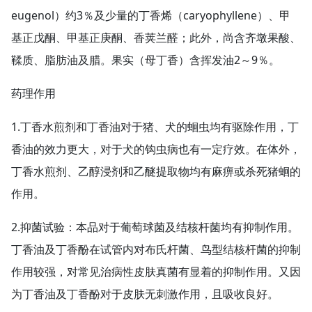
eugenol）约3％及少量的丁香烯（caryophyllene）、甲
基正戊酮、甲基正庚酮、香荚兰醛；此外，尚含齐墩果酸、
鞣质、脂肪油及腊。果实（母丁香）含挥发油2～9％。
药理作用
1.丁香水煎剂和丁香油对于猪、犬的蛔虫均有驱除作用，丁
香油的效力更大，对于犬的钩虫病也有一定疗效。在体外，
丁香水煎剂、乙醇浸剂和乙醚提取物均有麻痹或杀死猪蛔的
作用。
2.抑菌试验：本品对于葡萄球菌及结核杆菌均有抑制作用。
丁香油及丁香酚在试管内对布氏杆菌、鸟型结核杆菌的抑制
作用较强，对常见治病性皮肤真菌有显着的抑制作用。又因
为丁香油及丁香酚对于皮肤无刺激作用，且吸收良好。