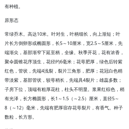
有种植。
原形态
常绿乔木。高达10米。叶对生，叶柄细长，向上渐短；叶
片长方倒卵形或椭圆形，长5～10厘米，宽2.5～5厘米，先
端渐尖，基部渐窄下延至柄，全缘。秋季开花，花有浓香，
聚伞圆锥花序顶生，花径约6毫米；花萼肥厚，绿色后转紫
红色，管状，先端4浅裂，裂片三角形，肥厚；花冠白色稍
带淡紫，基部管状，较萼稍长，先端具4裂片；雄蕊多数；
子房下位，顶端有粗厚花柱，柱头不明显。浆果红棕色，稍
有光泽，长方椭圆形，长1～1.5（～2.5）厘米，直径5～
8（～12）毫米，先端有肥厚宿存花萼裂片，有香气。种子
数粒，长方形。