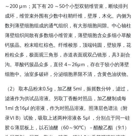
～200 μｍ；其下有 20 ～50个小型双韧维管束，断续排列
成环，维管束外围有少数中柱鞘纤维，壁厚，木化。内侧为
数列薄壁细胞组成的通气组织，有大形细胞间隙。中心轴柱
薄壁组织间散有多数细小维管束，薄壁细胞含众多细小草酸
钙簇晶。粉末暗红棕色。纤维梭形，顶端钝圆，壁较厚，花
粉粒众多，极面观三角形，赤道表面观双凸镜形，具3 副合
沟。草酸钙簇晶众多，直径 4～26μｍ，存在于较小的薄壁
细胞中。油室多破碎，分泌细胞界限不清，含黄色油状物。
（2） 取本品粉末0.5g，加乙醚 5ml，振摇数分钟，滤过，
滤液作为供试品溶液。另取丁香酚对照品，加乙醚制成每
1ml 含16μl 的溶液，作为对照品溶液。照薄层色谱法（附
录Ⅵ B）试验，吸取上述两种溶液各 5μl ，分别点于同一硅
胶Ｇ薄层板上，以石油醚（60～90℃）－醋酸乙酯（9:1）