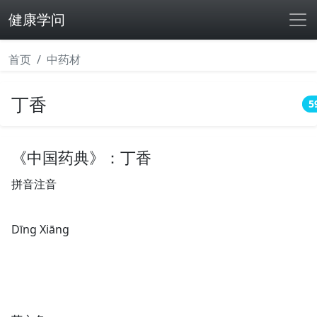
健康学问
首页
中药材
丁香
5
《中国药典》：丁香
拼音注音
Dīnɡ Xiānɡ