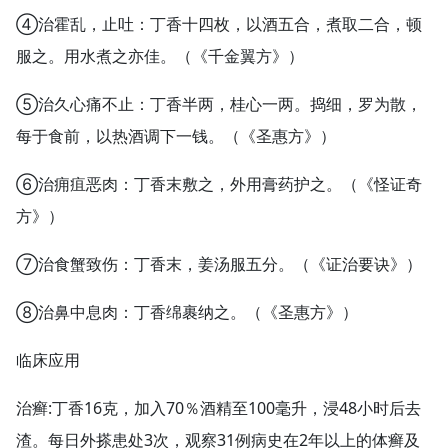
④治霍乱，止吐：丁香十四枚，以酒五合，煮取二合，顿
服之。用水煮之亦佳。（《千金翼方》）
⑤治久心痛不止：丁香半两，桂心一两。捣细，罗为散，
每于食前，以热酒调下一钱。（《圣惠方》）
⑥治痈疽恶肉：丁香末敷之，外用膏药护之。（《怪证奇
方》）
⑦治食蟹致伤：丁香末，姜汤服五分。（《证治要诀》）
⑧治鼻中息肉：丁香绵裹纳之。（《圣惠方》）
临床应用
治癣:丁香16克，加入70％酒精至100毫升，浸48小时后去
渣。每日外搽患处3次，观察31例病史在2年以上的体癣及