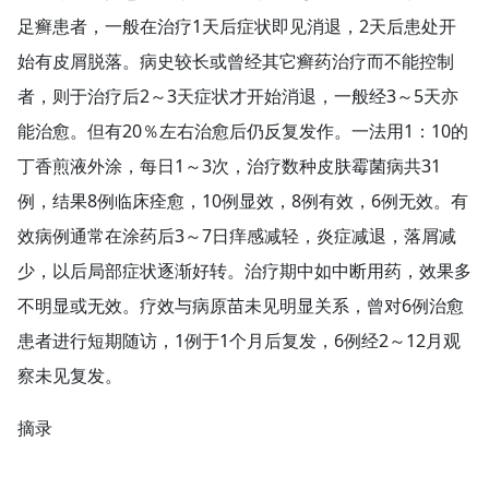
足癣患者，一般在治疗1天后症状即见消退，2天后患处开
始有皮屑脱落。病史较长或曾经其它癣药治疗而不能控制
者，则于治疗后2～3天症状才开始消退，一般经3～5天亦
能治愈。但有20％左右治愈后仍反复发作。一法用1：10的
丁香煎液外涂，每日1～3次，治疗数种皮肤霉菌病共31
例，结果8例临床痊愈，10例显效，8例有效，6例无效。有
效病例通常在涂药后3～7日痒感减轻，炎症减退，落屑减
少，以后局部症状逐渐好转。治疗期中如中断用药，效果多
不明显或无效。疗效与病原苗未见明显关系，曾对6例治愈
患者进行短期随访，1例于1个月后复发，6例经2～12月观
察未见复发。
摘录