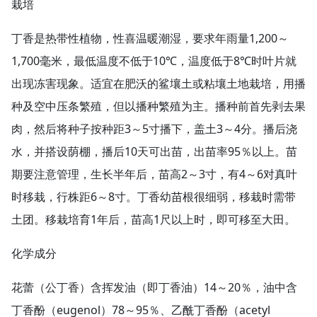
栽培
丁香是热带性植物，性喜温暖潮湿，要求年雨量1,200～
1,700毫米，最低温度不低于10℃，温度低于8℃时叶片就
出现冻害现象。适宜在肥沃的鲨壤土或粘壤土地栽培，用播
种及空中压条繁殖，但以播种繁殖为主。播种前首先剥去果
肉，然后将种子按种距3～5寸播下，盖土3～4分。播后浇
水，并搭设荫棚，播后10天可出苗，出苗率95％以上。苗
期要注意管理，生长半年后，苗高2～3寸，有4～6对真叶
时移栽，行株距6～8寸。丁香幼苗根很细弱，移栽时需带
土团。移栽培育1年后，苗高1尺以上时，即可移至大田。
化学成分
花蕾（公丁香）含挥发油（即丁香油）14～20％，油中含
丁香酚（eugenol）78～95％、乙酰丁香酚（acetyl