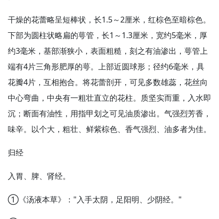
干燥的花蕾略呈短棒状，长1.5～2厘米，红棕色至暗棕色。
下部为圆柱状略扁的萼管，长1～1.3厘米，宽约5毫米，厚
约3毫米，基部渐狭小，表面粗糙，刻之有油渗出，萼管上
端有4片三角形肥厚的萼。上部近圆球形；径约6毫米，具
花瓣4片，互相抱合。将花蕾剖开，可见多数雄蕊，花丝向
中心弯曲，中央有一粗壮直立的花柱。质坚实而重，入水即
沉；断面有油性，用指甲划之可见油质渗出。气强烈芳香，
味辛。以个大，粗壮、鲜紫棕色、香气强烈、油多者为佳。
归经
入胃、脾、肾经。
①《汤液本草》："入手太阴，足阳明、少阴经。"