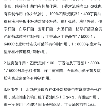
变形、结核等杆菌均有抑菌作用。丁香对流感病毒PR8株也
有抑制作用（体外试验）。100%乙醇浸液及1：400丁得油
稀释液用平板小杯法对鼠疫杆菌、霍乱弧菌、炭疽杆菌、伤
寒杆菌、白喉杆菌、变形杆菌、大肠杆菌、枯草杆菌及金黄
色葡萄球菌等抑制作用；丁香油及丁香酚在1:16000-1：
64000浓度时对布氏杆菌即有抑制作用，1：8000浓度对鸟
型结核杆菌也有抑制作用。
2.抗真菌作用：乙醇浸剂1:100、丁香油及丁香酚1：8000-
1:16000对星形奴卡菌、许兰黄癣菌、石膏样小孢子菌及腹
股沟表皮癣菌等有抑制作用。
3.驱虫作用：水或醇提取液在体外对猪蛔虫有麻痹或杀死作
用，感染蛔虫的狗口服丁香油0.5-1.Og/kg，有驱虫作用，
但一次服用并不能将蛔虫全部驱除。丁香油较煎剂为优。