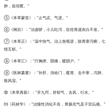
肿，齿疳匿。"
⑤《本草蒙筌》："止气忒、气逆。"
⑥《纲目》："治虚哕，小儿吐泻，痘疮胃虚灰白不发。"
⑦《本草正》："温中快气。治上焦呃逆，除胃寒泻痢，七
情五郁。"
⑧《本草汇》："疗胸痹、阴痛，暖阴户。"
⑨《医林纂要》："补肝、润命门，暖胃、去中寒，泻肺、
散风湿。"
⑩《本草再新》："开九窍，舒郁气，去风，行水。"
⑾《药材学》："治慢性消化不良，胃肠充气及子宫疝痛。"