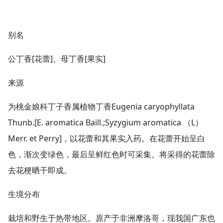
别名
公丁香[花蕾]、母丁香[果实]
来源
为桃金娘科丁子香属植物丁香Eugenia caryophyllata
Thunb.[E. aromatica Baill.;Syzygium aromatica （L）
Merr. et Perry]，以花蕾和其果实入药。在花蕾开始呈白
色，渐次变绿色，最后呈鲜红色时可采集。将采得的花蕾除
去花梗晒干即成。
生境分布
栽培和野生于热带地区。原产于非洲摩洛哥，现我国广东也