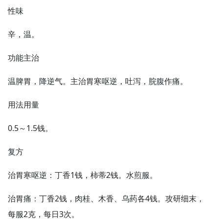
性味
辛，温。
功能主治
温脾胃，降逆气。主治胃寒呕逆，吐泻，脘腹作痛。
用法用量
0.5～1.5钱。
复方
治胃寒呕逆：丁香1钱，柿蒂2钱。水煎服。
治胃痛：丁香2钱，肉桂、木香、乌药各4钱。攻研细末，
每服2克，每日3次。