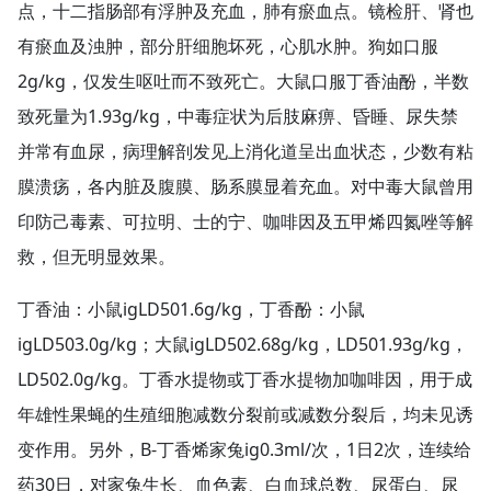
点，十二指肠部有浮肿及充血，肺有瘀血点。镜检肝、肾也
有瘀血及浊肿，部分肝细胞坏死，心肌水肿。狗如口服
2g/kg，仅发生呕吐而不致死亡。大鼠口服丁香油酚，半数
致死量为1.93g/kg，中毒症状为后肢麻痹、昏睡、尿失禁
并常有血尿，病理解剖发见上消化道呈出血状态，少数有粘
膜溃疡，各内脏及腹膜、肠系膜显着充血。对中毒大鼠曾用
印防己毒素、可拉明、士的宁、咖啡因及五甲烯四氮唑等解
救，但无明显效果。
丁香油：小鼠igLD501.6g/kg，丁香酚：小鼠
igLD503.0g/kg；大鼠igLD502.68g/kg，LD501.93g/kg，
LD502.0g/kg。丁香水提物或丁香水提物加咖啡因，用于成
年雄性果蝇的生殖细胞减数分裂前或减数分裂后，均未见诱
变作用。另外，B-丁香烯家兔ig0.3ml/次，1日2次，连续给
药30日，对家兔生长、血色素、白血球总数、尿蛋白、尿