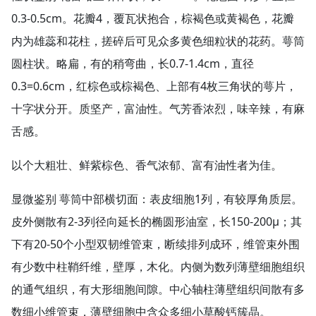
0.3-0.5cm。花瓣4，覆瓦状抱合，棕褐色或黄褐色，花瓣
内为雄蕊和花柱，搓碎后可见众多黄色细粒状的花药。萼筒
圆柱状。略扁，有的稍弯曲，长0.7-1.4cm，直径
0.3=0.6cm，红棕色或棕褐色、上部有4枚三角状的萼片，
十字状分开。质坚产，富油性。气芳香浓烈，味辛辣，有麻
舌感。
以个大粗壮、鲜紫棕色、香气浓郁、富有油性者为佳。
显微鉴别 萼筒中部横切面：表皮细胞1列，有较厚角质层。
皮外侧散有2-3列径向延长的椭圆形油室，长150-200μ；其
下有20-50个小型双韧维管束，断续排列成环，维管束外围
有少数中柱鞘纤维，壁厚，木化。内侧为数列薄壁细胞组织
的通气组织，有大形细胞间隙。中心轴柱薄壁组织间散有多
数细小维管束，薄壁细胞中含众多细小草酸钙簇晶。