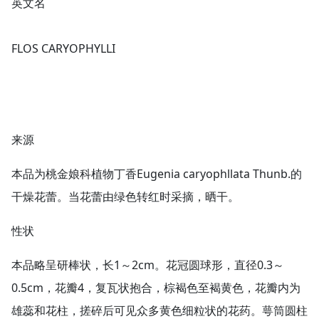
英文名
FLOS CARYOPHYLLI
来源
本品为桃金娘科植物丁香Eugenia caryophllata Thunb.的
干燥花蕾。当花蕾由绿色转红时采摘，晒干。
性状
本品略呈研棒状，长1～2cm。花冠圆球形，直径0.3～
0.5cm，花瓣4，复瓦状抱合，棕褐色至褐黄色，花瓣内为
雄蕊和花柱，搓碎后可见众多黄色细粒状的花药。萼筒圆柱