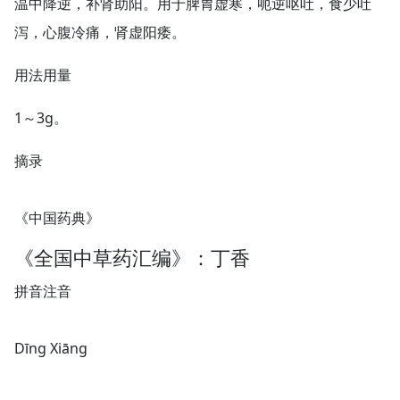
温中降逆，补肾助阳。用于脾胃虚寒，呃逆呕吐，食少吐
泻，心腹冷痛，肾虚阳痿。
用法用量
1～3g。
摘录
《中国药典》
《全国中草药汇编》：丁香
拼音注音
Dīnɡ Xiānɡ