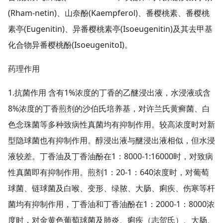
(Rham-netin)、山奈酚(Kaempferol)、番樱桃素、番樱桃
素亭(Eugenitin)、异番樱桃素亭(Isoeugenitin)及其去甲基
化合物异番樱桃酚(IsoeugenitoI)。
药理作用
1.抗菌作用 含有1%浓度的丁香的乙醚浸出液，水浸液或含
8%浓度的丁香煎剂的沙伯氏培养基，对许兰氏黄癣菌、白
色念珠菌等多种致病性真菌均有抑制作用。较高浓度时对新
型隐球菌也有抑制作用。醇浸出液与醚浸出液相似，但水浸
液较差。丁香油及丁香油酚在1：8000-1:16000时，对致病
性真菌即有抑制作用。煎剂1：20-1：640浓度时，对葡萄
球菌、链球菌及白喉、变形、绿脓、大肠、痢疾、伤寒等杆
菌均有抑制作用，丁香油和丁香油酚在1：2000-1：8000浓
度时，对金黄色葡萄球菌及肺炎、痢疾（志贺氏）、大肠、