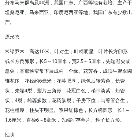
分布马来群岛及非洲，我国广东、广西等地有栽培。主产于
坦桑尼亚、马来西亚、印度尼西亚等地。我国广东有少数出
产。
原形态
常绿乔木，高达10米。叶对生；叶柄明显；叶片长方卵形
或长方倒卵形，长5～10厘米，宽2.5～5厘米，先端渐尖或
急尖，基部狭窄常下展成柄，全缘。花芳香，成顶生聚伞圆
锥花序，花径约6毫米；花萼肥厚，绿色后转紫色，长管
状，先端4裂，裂片三角形；花冠白色，稍带淡紫，短管
状，4裂；雄蕊多数，花药纵裂；子房下位，与萼管合生，
花柱粗厚，柱头不明显。浆果红棕色，长方椭圆形，长1～
1.6厘米，直径6～8毫米，先端宿存萼片。种子长方形。
性状