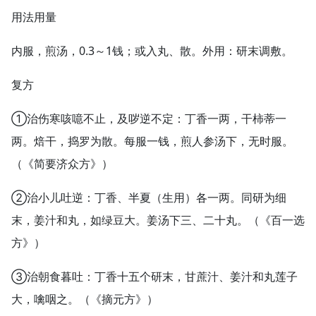
用法用量
内服，煎汤，0.3～1钱；或入丸、散。外用：研末调敷。
复方
①治伤寒咳噫不止，及哕逆不定：丁香一两，干柿蒂一
两。焙干，捣罗为散。每服一钱，煎人参汤下，无时服。
（《简要济众方》）
②治小儿吐逆：丁香、半夏（生用）各一两。同研为细
末，姜汁和丸，如绿豆大。姜汤下三、二十丸。（《百一选
方》）
③治朝食暮吐：丁香十五个研末，甘蔗汁、姜汁和丸莲子
大，噙咽之。（《摘元方》）