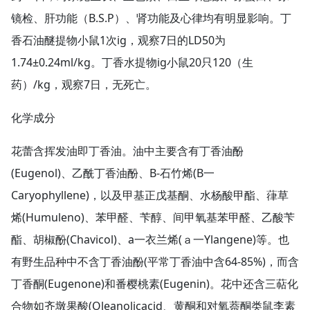
镜检、肝功能（B.S.P）、肾功能及心律均有明显影响。丁
香石油醚提物小鼠1次ig，观察7日的LD50为
1.74±0.24ml/kg。丁香水提物ig小鼠20只120（生
药）/kg，观察7日，无死亡。
化学成分
花蕾含挥发油即丁香油。油中主要含有丁香油酚
(Eugenol)、乙酰丁香油酚、B-石竹烯(B一
Caryophyllene)，以及甲基正戊基酮、水杨酸甲酯、葎草
烯(Humuleno)、苯甲醛、苄醇、间甲氧基苯甲醛、乙酸苄
酯、胡椒酚(Chavicol)、a一衣兰烯(ａ一Ylangene)等。也
有野生品种中不含丁香油酚(平常丁香油中含64-85%)，而含
丁香酮(Eugenone)和番樱桃素(Eugenin)。花中还含三萜化
合物如齐墩果酸(Oleanolicacid、黄酮和对氧萘酮类鼠李素