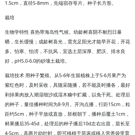
1.5cm，直径5-8mm，先端宿存萼片。种子长方形。
栽培
生物学特性 喜热带海岛性气候。幼龄树喜阴不耐烈日暴
晒，生长缓慢；成龄树喜光，需充足阳光才能早开花，开花
多。怕寒、怕涝，不抗风，宜选土层深厚、肥沃、排水良
好，pH5.0-6.0的砂壤土栽培。
栽培技术 用种子繁殖。从5-6年生留植株上于5-6月果产为
紫红色时，及时采收，具随采随播，若不能及时播各，最好
剥掉果肉放入潮湿细沙或湿木糠中贮藏，以免干死。处理后
的种子，量佳播种时间为8-9月。开沟点播，行距15cm，粒
距约5cm，种子平放或直放，胚根朝下，播种后覆土1cm，
鲜果播后35-45d，处理后的种子播后10d左右出苗，苗长至
4-5cm，具两片幼叶时，即可移植于苗床或移入营养袋里育