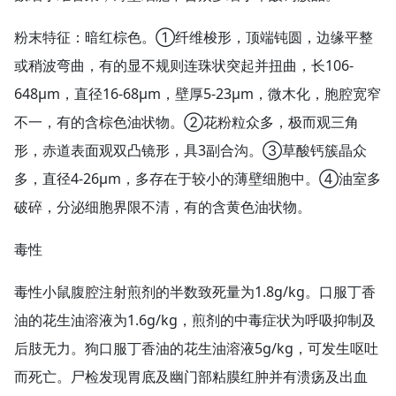
粉末特征：暗红棕色。①纤维梭形，顶端钝圆，边缘平整
或稍波弯曲，有的显不规则连珠状突起并扭曲，长106-
648μm，直径16-68μm，壁厚5-23μm，微木化，胞腔宽窄
不一，有的含棕色油状物。②花粉粒众多，极而观三角
形，赤道表面观双凸镜形，具3副合沟。③草酸钙簇晶众
多，直径4-26μm，多存在于较小的薄壁细胞中。④油室多
破碎，分泌细胞界限不清，有的含黄色油状物。
毒性
毒性小鼠腹腔注射煎剂的半数致死量为1.8g/kg。口服丁香
油的花生油溶液为1.6g/kg，煎剂的中毒症状为呼吸抑制及
后肢无力。狗口服丁香油的花生油溶液5g/kg，可发生呕吐
而死亡。尸检发现胃底及幽门部粘膜红肿并有溃疡及出血